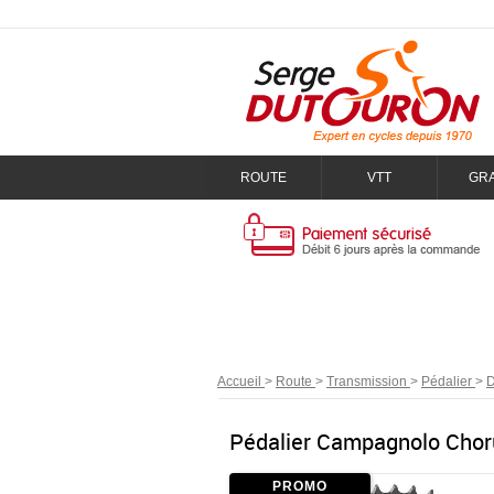
ROUTE
VTT
GR
Accueil
>
Route
>
Transmission
>
Pédalier
>
D
Pédalier Campagnolo Chor
PROMO