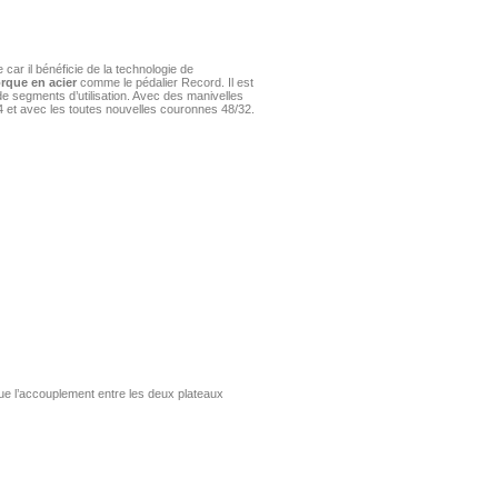
 car il bénéficie de la technologie de
orque en acier
comme le pédalier Record. Il est
 segments d’utilisation. Avec des manivelles
4 et avec les toutes nouvelles couronnes 48/32.
e l’accouplement entre les deux plateaux