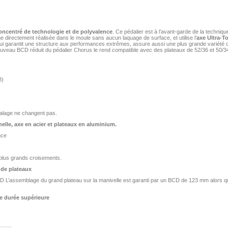
concentré de technologie et de polyvalence
. Ce pédalier est à l’avant-garde de la technique
ne directement réalisée dans le moule sans aucun laquage de surface, et utilise l’
axe Ultra-T
 garantit une structure aux performances extrêmes, assure aussi une plus grande variété de
ouveau BCD réduit du pédalier Chorus le rend compatible avec des plateaux de 52/36 et 50/3
8)
alage ne changent pas.
elle, axe en acier et plateaux en aluminium.
nce
 plus grands croisements.
de plateaux
L’assemblage du grand plateau sur la manivelle est garanti par un BCD de 123 mm alors qu
e durée supérieure