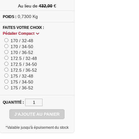
Au lieu de
432,00
€
0,7300 Kg
POIDS :
FAITES VOTRE CHOIX
Pédalier Compact
170 / 32-48
170 / 34-50
170 / 36-52
172.5 / 32-48
172.5 / 34-50
172.5 / 36-52
175 / 32-48
175 / 34-50
175 / 36-52
QUANTITÉ
J'AJOUTE AU PANIER
*Valable jusqu'à épuisement du stock