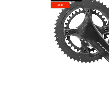
-
83
€