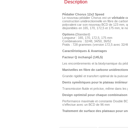
Description
Pédalier Chorus 12x2 Speed
Le nouveau pédalier Chorus est un
véritable 
construction unidirectionnelle en fibre de carbo
polyvalent car son nouveau BCD de 123 mm, qui
disponibles en 165, 170, 172,5 et 175 mm, le n
Options (
Standard)
Longueur : 165, 170, 172,5, 175 mm
Combinaisons : 32/48, 34/50, 36/52
Poids : 728 grammes (version 172,5 avec 32/4
Caractéristiques & Avantages
Facteur Q inchangé (145,5)
Les encombrements et la biodynamique du péd
Manivelles en fibre de carbone unidirectionn
Grande rigidité et transfert optimal de la puissa
Dents symétriques pour le plateau intérieur
Transmission fluide et précise, même dans les
Design optimisé pour chaque combinaison 
Performance maximale et constante Double BCD 
s’effectue avec un BCD de 96 mm
Traitement de surface des plateaux pour un