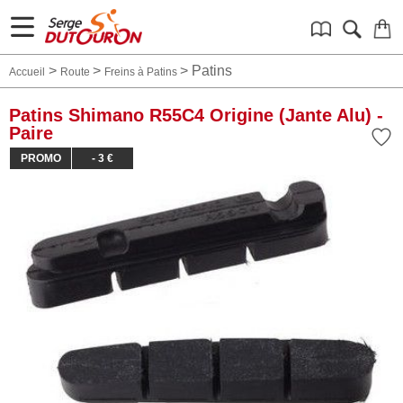
>
>
>
Patins
Accueil
Route
Freins à Patins
Patins Shimano R55C4 Origine (Jante Alu) -
Paire
PROMO
- 3 €