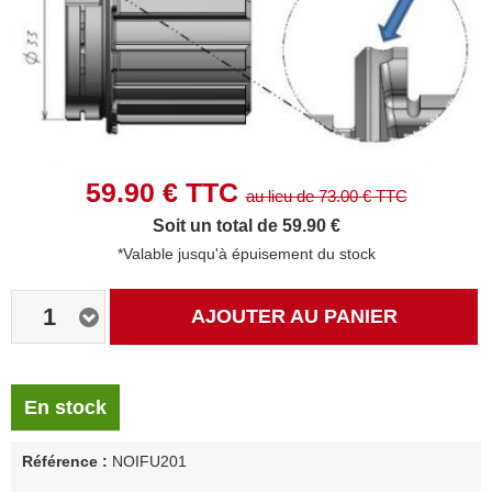
59.90
€ TTC
au lieu de
73.00
€ TTC
Soit un total de 59.90 €
*Valable jusqu'à épuisement du stock
1
AJOUTER AU PANIER
En stock
Référence :
NOIFU201