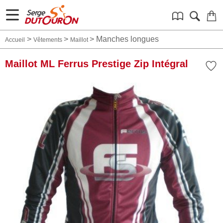
>
>
>
Manches longues
Accueil
Vêtements
Maillot
Maillot ML Ferrus Prestige Zip Intégral