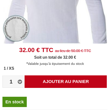
32.00
€ TTC
au lieu de
50.00
€ TTC
Soit un total de 32.00 €
*Valable jusqu'à épuisement du stock
1 / XS
1
AJOUTER AU PANIER
En stock