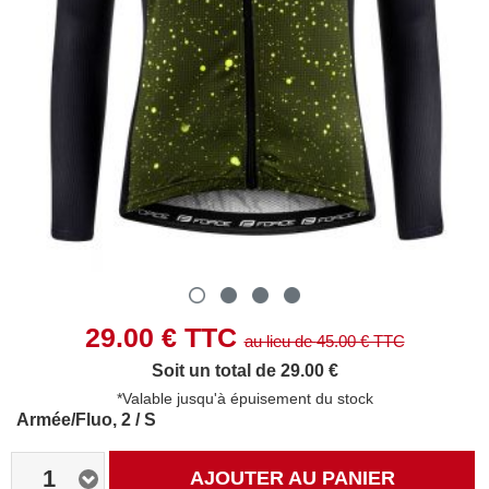
29.00
€ TTC
au lieu de
45.00
€ TTC
Soit un total de 29.00 €
*Valable jusqu'à épuisement du stock
Armée/Fluo, 2 / S
1
AJOUTER AU PANIER