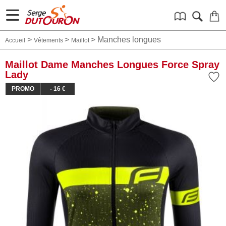
>
>
>
Manches longues
Accueil
Vêtements
Maillot
Maillot Dame Manches Longues Force Spray
Lady
PROMO
- 16 €