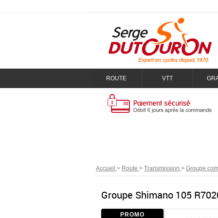
ROUTE
VTT
GR
Accueil
>
Route
>
Transmission
>
Groupe com
Groupe Shimano 105 R7020
PROMO