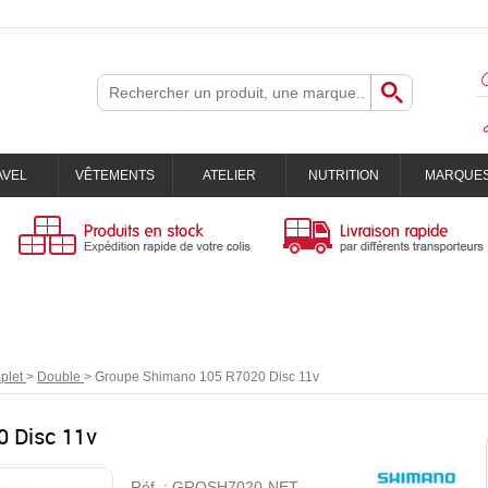
AVEL
VÊTEMENTS
ATELIER
NUTRITION
MARQUE
plet
>
Double
>
Groupe Shimano 105 R7020 Disc 11v
 Disc 11v
Réf. :
GROSH7020-NET