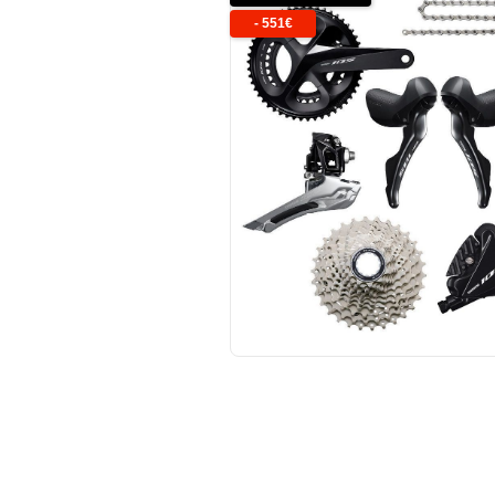
-
551
€