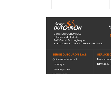
Serge DUTOURON SAS
6 Impasse de Latrobe
ZAC Grand Sud Logistique
82370 LABASTIDE ST PIERRE - FRANCE
SERGE DUTOURON S.A.S.
SERVICE 
Qui sommes-nous ?
Nous conta
Historique
RDV Atelier
Dans la presse
Informations
Célébrités