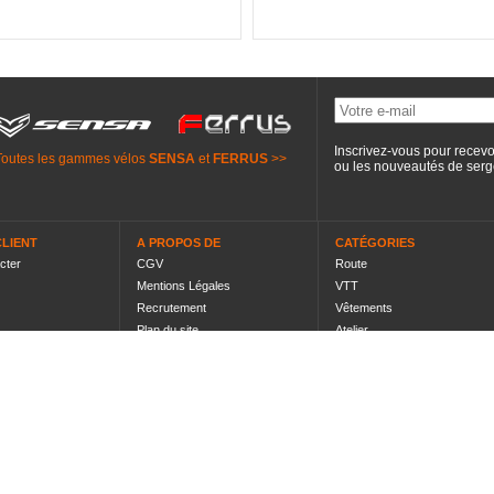
Inscrivez-vous pour recevo
Toutes les gammes vélos
SENSA
et
FERRUS
>>
ou les nouveautés de
serg
CLIENT
A PROPOS DE
CATÉGORIES
cter
CGV
Route
Mentions Légales
VTT
Recrutement
Vêtements
Plan du site
Atelier
Partenaires
Électronique
Actus
Diététique