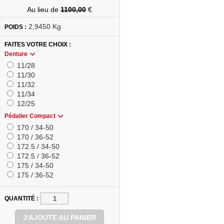
Au lieu de
1100,00
€
2,9450 Kg
POIDS :
FAITES VOTRE CHOIX
Denture
11/28
11/30
11/32
11/34
12/25
Pédalier Compact
170 / 34-50
170 / 36-52
172.5 / 34-50
172.5 / 36-52
175 / 34-50
175 / 36-52
QUANTITÉ
J'AJOUTE AU PANIER