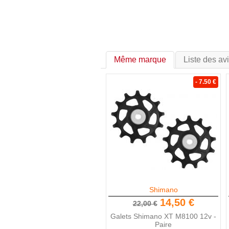
Même marque
Liste des av
- 7.50 €
Shimano
14,50 €
22,00 €
Galets Shimano XT M8100 12v -
Paire