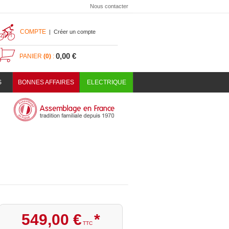
Nous contacter
COMPTE
|
Créer un compte
0,00 €
PANIER
(0)
:
S
BONNES AFFAIRES
ELECTRIQUE
549
,
00
€
*
TTC