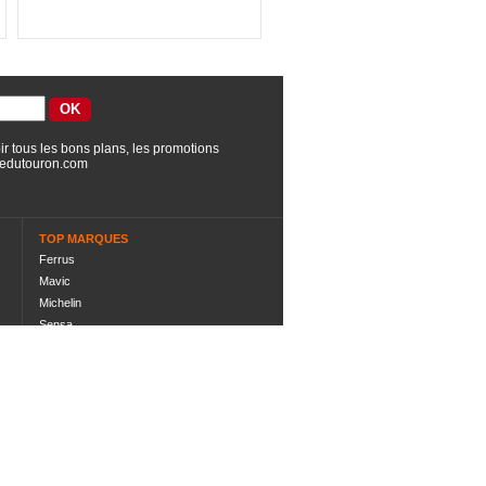
ir tous les bons plans, les promotions
edutouron.com
TOP MARQUES
Ferrus
Mavic
Michelin
Sensa
Shimano