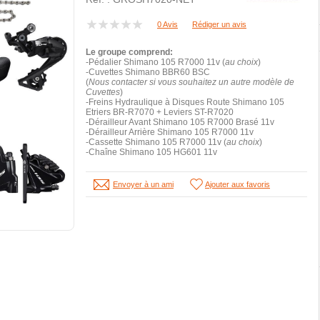
0 Avis
Rédiger un avis
Le groupe comprend:
-Pédalier Shimano 105 R7000 11v (
au choix
)
-Cuvettes Shimano BBR60 BSC
(
Nous contacter si vous souhaitez un autre modèle de
Cuvettes
)
-Freins Hydraulique à Disques Route Shimano 105
Etriers BR-R7070 + Leviers ST-R7020
-Dérailleur Avant Shimano 105 R7000 Brasé 11v
-Dérailleur Arrière Shimano 105 R7000 11v
-Cassette Shimano 105 R7000 11v (
au choix
)
-Chaîne Shimano 105 HG601 11v
Envoyer à un ami
Ajouter aux favoris