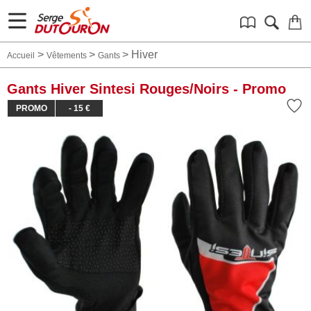
>
>
>
Hiver
Accueil
Vêtements
Gants
Gants Hiver Sintesi Rouges/Noirs - Promo
PROMO
- 15 €