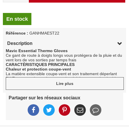
En stock
Référence :
GANHMAEST22
Description
Mavic Essential Thermo Gloves
Ce gant de route à doigts longs vous protégera de la pluie et du
vent lors de vos sorties par temps frais
CARACTÉRISTIQUES PRINCIPALES
Chaleur et protection coupe-vent
La matière extensible coupe-vent et son traitement déperlant
DWR vous protègent du vent et des éclaboussures La doublure
polaire est douce, confortable et chaude
Lire plus
Confort et ajustement
Les 2 mm de mousse Ergo Pad Ortholite® sur la paume
contribuent à l’absorption des vibrations du guidon Finitions en
Partager sur les réseaux sociaux
silicone au bout des doigts Gant à doigts longs
Sécurité
Plusieurs éléments réfléchissants sur les doigts assurent une
bonne visibilité pendant vos sorties
SPÉCIFICATIONS
Composition