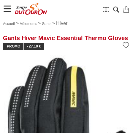
>
>
>
Hiver
Accueil
Vêtements
Gants
Gants Hiver Mavic Essential Thermo Gloves
PROMO
- 27.10 €