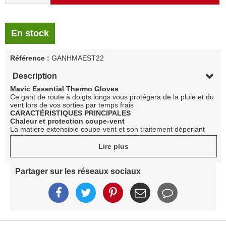
En stock
Référence :
GANHMAEST22
Description
Mavic Essential Thermo Gloves
Ce gant de route à doigts longs vous protégera de la pluie et du
vent lors de vos sorties par temps frais
CARACTÉRISTIQUES PRINCIPALES
Chaleur et protection coupe-vent
La matière extensible coupe-vent et son traitement déperlant
DWR vous protègent du vent et des éclaboussures La doublure
polaire est douce, confortable et chaude
Lire plus
Confort et ajustement
Les 2 mm de mousse Ergo Pad Ortholite® sur la paume
contribuent à l’absorption des vibrations du guidon Finitions en
Partager sur les réseaux sociaux
silicone au bout des doigts Gant à doigts longs
Sécurité
Plusieurs éléments réfléchissants sur les doigts assurent une
bonne visibilité pendant vos sorties
SPÉCIFICATIONS
Composition