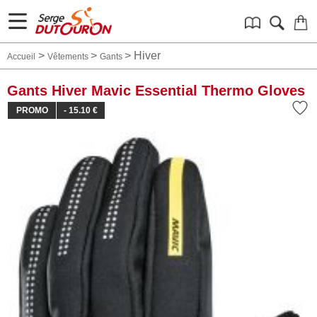
>
>
>
Hiver
Accueil
Vêtements
Gants
Gants Hiver Mavic Essential Thermo Gloves
PROMO
- 15.10 €