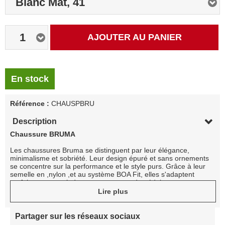
Blanc Mat, 41
1
AJOUTER AU PANIER
En stock
Référence :
CHAUSPBRU
Description
Chaussure BRUMA
Les chaussures Bruma se distinguent par leur élégance,
minimalisme et sobriété. Leur design épuré et sans ornements
se concentre sur la performance et le style purs. Grâce à leur
semelle en ,nylon ,et au système BOA Fit, elles s'adaptent
parfaitement au pied, vous permettant de pédaler
confortablement pendant des heures.
Lire plus
-Chaussure de cyclisme sur route avec Boa® Fit Sytem
-Semelle en fibre de verre et nylon pour un pédalage efficace,
adaptée aux cales de route et de type SPD
Partager sur les réseaux sociaux
-Molette Boa® Fit System avec réglage micrométrique