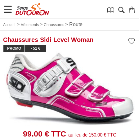
>
>
>
Route
Accueil
Vêtements
Chaussures
Chaussures Sidi Level Woman
PROMO
- 51 €
99.00
€ TTC
au lieu de
150.00
€ TTC