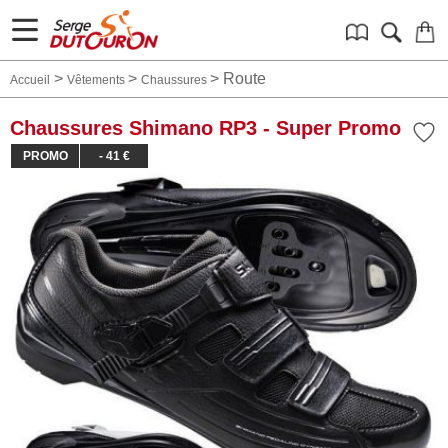
>
>
>
Route
Accueil
Vêtements
Chaussures
Chaussures Shimano RP3 - Super Promo
PROMO
- 41 €