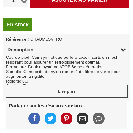
1
AJOUTER AU PANIER
En stock
Référence :
CHAUMSSVPRO
Description
Cou-de-pied: Cuir synthétique perforé avec inserts en mesh
respirant pour assurer un refroidissement optimal.
Fermeture: Double système ATOP 3ème génération.
Semelle: Composite de nylon renforcé de fibre de verre pour
augmenter la rigidité.
Rigidité: 6.0
Couleur: Rouge
Modèle: Proteam
Lire plus
Caractéristiques techniques: Renforts en TPU soudés à la
pointe et au talon pour une rigidité et une résistance à l'usure
accrues.
Partager sur les réseaux sociaux