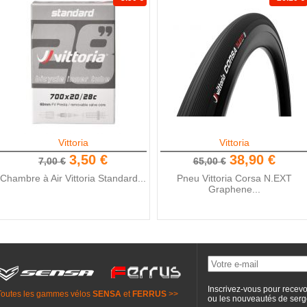
Vittoria
Vittoria
3,50 €
38,90 €
7,00 €
65,00 €
Chambre à Air Vittoria Standard...
Pneu Vittoria Corsa N.EXT
Graphene...
Inscrivez-vous pour recevo
Toutes les gammes vélos
SENSA
et
FERRUS
>>
ou les nouveautés de
serg