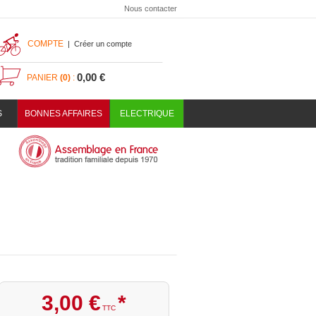
Nous contacter
COMPTE
|
Créer un compte
0,00 €
PANIER
(0)
:
S
BONNES AFFAIRES
ELECTRIQUE
3
,
00
€
*
TTC