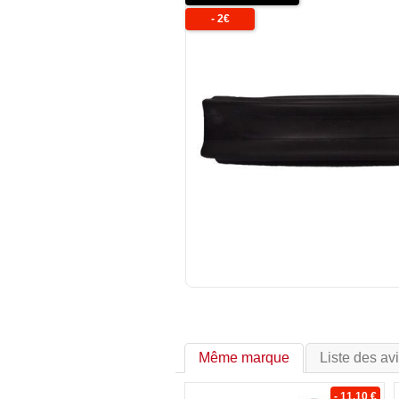
-
2
€
Même marque
Liste des av
- 11.10 €