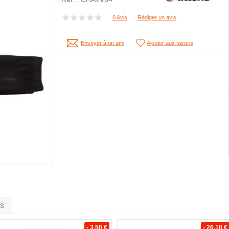
0 Avis
Rédiger un avis
Envoyer à un ami
Ajouter aux favoris
is
- 3.50 €
- 26.10 €