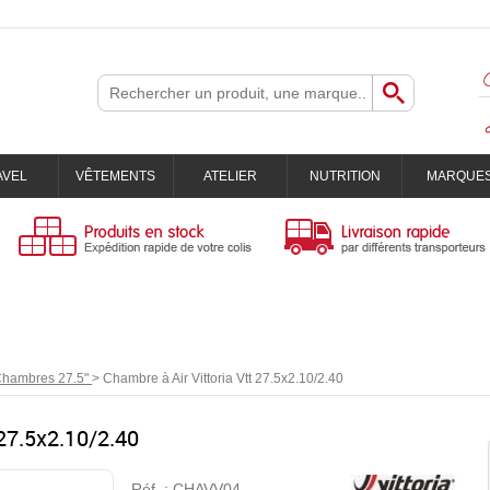
AVEL
VÊTEMENTS
ATELIER
NUTRITION
MARQUE
hambres 27.5"
>
Chambre à Air Vittoria Vtt 27.5x2.10/2.40
 27.5x2.10/2.40
Réf. :
CHAVV04