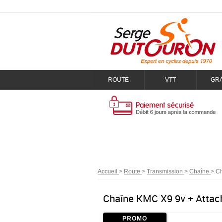
ROUTE
VTT
GR
Accueil
>
Route
>
Transmission
>
Chaîne
>
Ch
Chaîne KMC X9 9v + Attac
PROMO