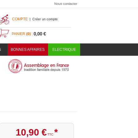
Nous contacter
COMPTE
|
Créer un compte
0,00 €
PANIER
(0)
:
S
BONNES AFFAIRES
ELECTRIQUE
10
,
90
€
*
TTC