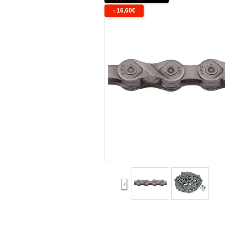
-
16,60
€