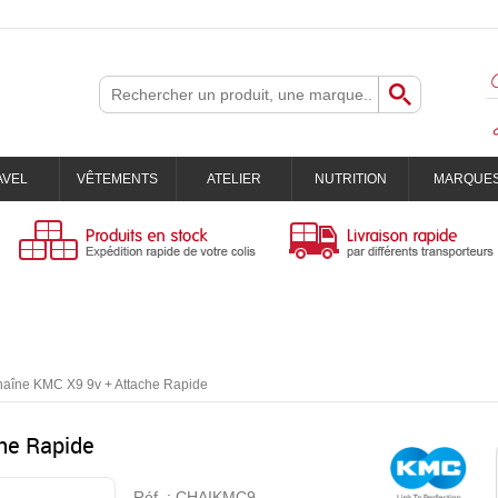
AVEL
VÊTEMENTS
ATELIER
NUTRITION
MARQUE
aîne KMC X9 9v + Attache Rapide
he Rapide
Réf. :
CHAIKMC9