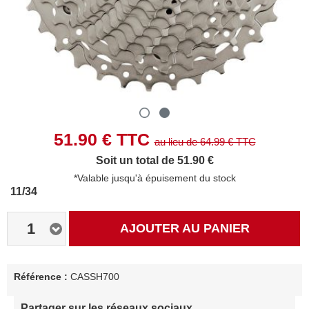
51.90
€ TTC
au lieu de
64.99
€ TTC
Soit un total de 51.90 €
*Valable jusqu'à épuisement du stock
11/34
1
AJOUTER AU PANIER
Référence :
CASSH700
Partager sur les réseaux sociaux