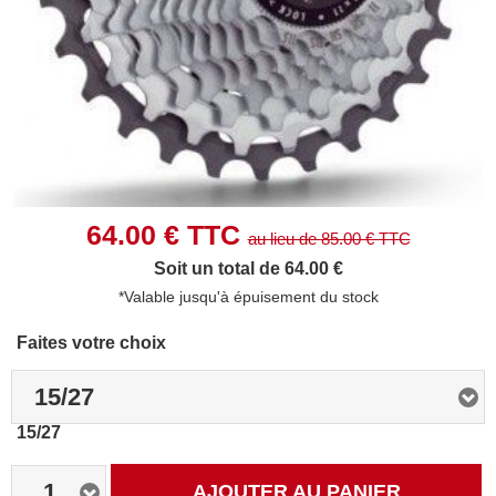
64.00
€ TTC
au lieu de
85.00
€ TTC
Soit un total de 64.00 €
*Valable jusqu'à épuisement du stock
Faites votre choix
15/27
15/27
1
AJOUTER AU PANIER