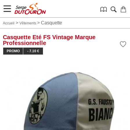
>
>
Casquette
Accueil
Vêtements
Casquette Eté FS Vintage Marque
Professionnelle
PROMO
- 7.10 €