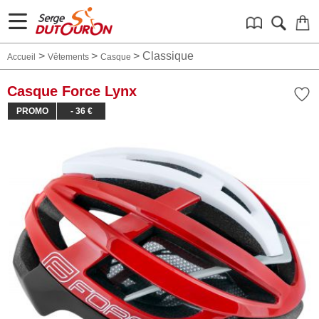
>
>
>
Classique
Accueil
Vêtements
Casque
Casque Force Lynx
PROMO
- 36 €