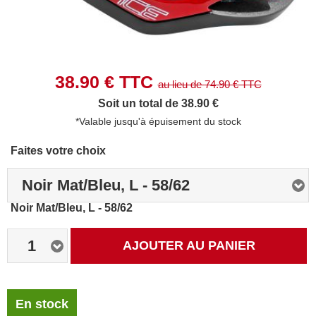
38.90
€ TTC
au lieu de
74.90
€ TTC
Soit un total de 38.90 €
*Valable jusqu'à épuisement du stock
Faites votre choix
Noir Mat/Bleu, L - 58/62
Noir Mat/Bleu, L - 58/62
1
AJOUTER AU PANIER
En stock