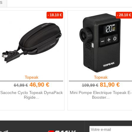
is
- 18.10 €
- 28.10 €
Topeak
Topeak
46,90 €
81,90 €
64,99 €
109,99 €
Sacoche Cyclo Topeak DynaPack
Mini Pompe Electrique Topeak E-
Rigide...
Booster...