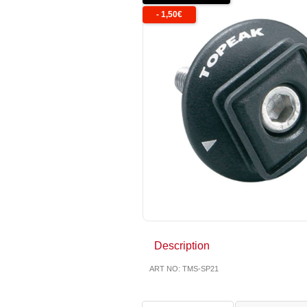
-
1,50
€
Description
ART NO: TMS-SP21