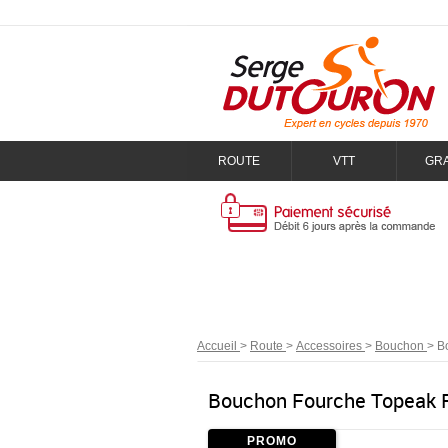
ROUTE
VTT
GR
Accueil
>
Route
>
Accessoires
>
Bouchon
>
B
Bouchon Fourche Topeak F
PROMO