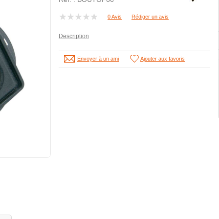
0 Avis
Rédiger un avis
Description
Envoyer à un ami
Ajouter aux favoris