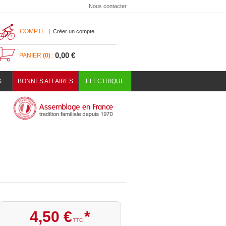
Nous contacter
COMPTE
|
Créer un compte
0,00 €
PANIER
(0)
:
S
BONNES AFFAIRES
ELECTRIQUE
4
,
50
€
*
TTC