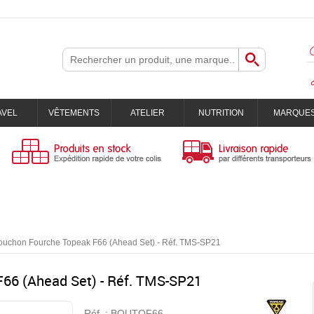
AVEL
VÊTEMENTS
ATELIER
NUTRITION
MARQUE
ouchon Fourche Topeak F66 (Ahead Set) - Réf. TMS-SP21
66 (Ahead Set) - Réf. TMS-SP21
Réf. :
BOUTOF66