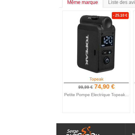
Même marque
Liste des av
- 25.10 €
Topeak
74,90 €
99,99 €
Petite Pompe Electrique Topeak...