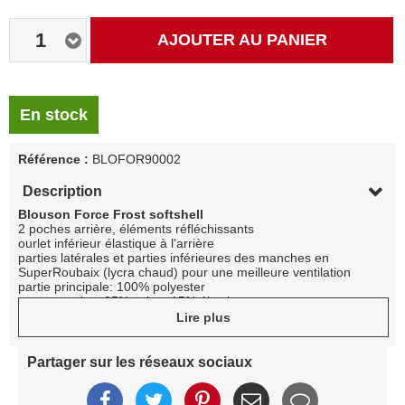
1
AJOUTER AU PANIER
En stock
Référence :
BLOFOR90002
Description
Blouson Force Frost softshell
2 poches arrière, éléments réfléchissants
ourlet inférieur élastique à l'arrière
parties latérales et parties inférieures des manches en
SuperRoubaix (lycra chaud) pour une meilleure ventilation
partie principale: 100% polyester
autres parties: 85% nylon, 15% élasthanne
étanche: 8000 mm H2O, respirabilité: 8 000g / m2 / 24h
Lire plus
Partager sur les réseaux sociaux