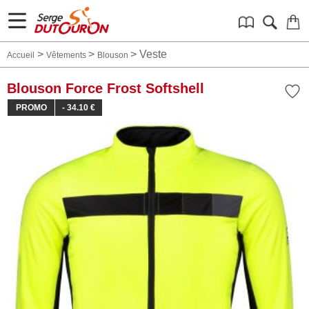
>
>
>
Veste
Accueil
Vêtements
Blouson
Blouson Force Frost Softshell
PROMO
- 34.10 €