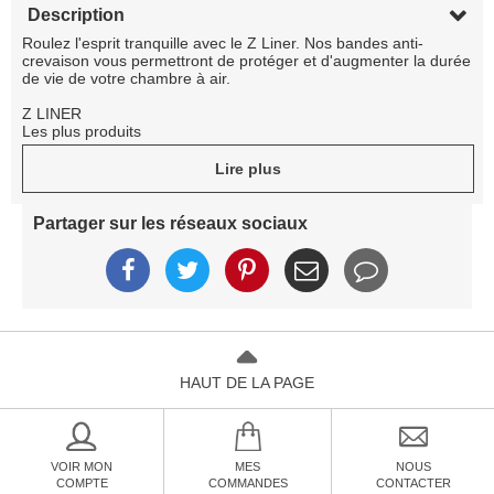
Description
Roulez l'esprit tranquille avec le Z Liner. Nos bandes anti-
crevaison vous permettront de protéger et d'augmenter la durée
de vie de votre chambre à air.
Z LINER
Les plus produits
EN POLYURÉTHANE
Lire plus
Très haute résistance à la perforation.
Fiche technique
Partager sur les réseaux sociaux
Matière: Polyuréthane
Couleurs: Gris (ref. 9722)
Poids: Route 35 g x2 (gris)
Largeur: Route 19 mm (gris)
HAUT DE LA PAGE
VOIR MON
MES
NOUS
COMPTE
COMMANDES
CONTACTER