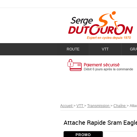
ROUTE
VTT
GR
Accueil
>
VTT
>
Transmission
>
Chaîne
>
Att
Attache Rapide Sram Eagl
PROMO