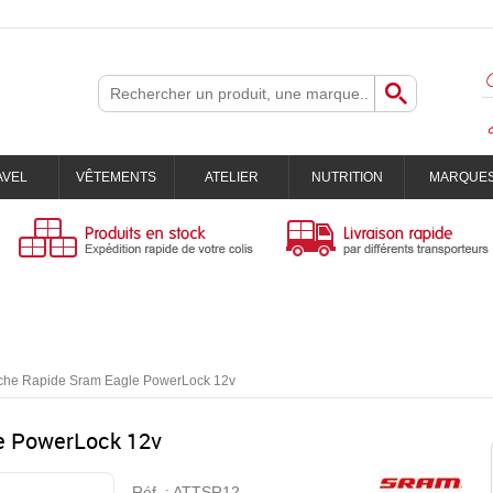
AVEL
VÊTEMENTS
ATELIER
NUTRITION
MARQUE
ache Rapide Sram Eagle PowerLock 12v
e PowerLock 12v
Réf. :
ATTSR12