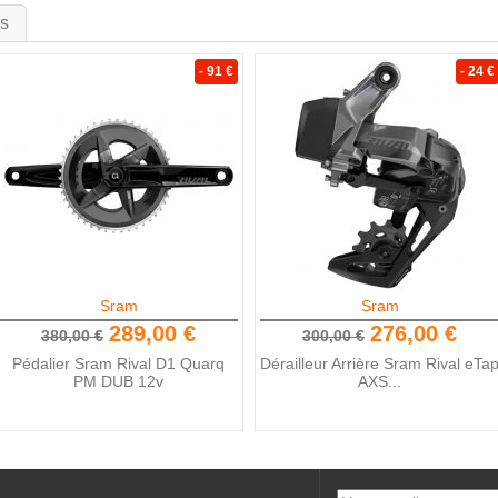
is
- 91 €
- 24 €
Sram
Sram
289,00 €
276,00 €
380,00 €
300,00 €
Pédalier Sram Rival D1 Quarq
Dérailleur Arrière Sram Rival eTa
PM DUB 12v
AXS...