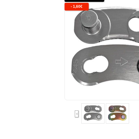
-
1,60
€