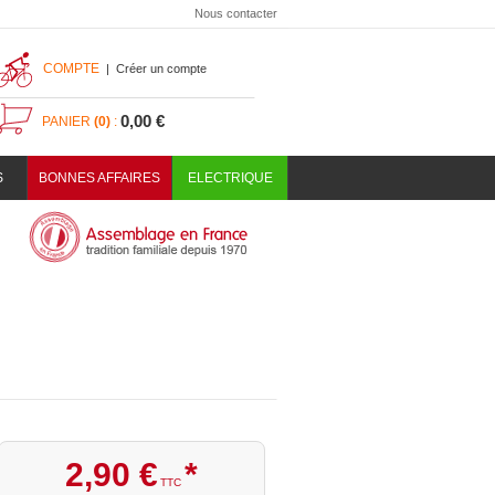
Nous contacter
COMPTE
|
Créer un compte
0,00 €
PANIER
(0)
:
S
BONNES AFFAIRES
ELECTRIQUE
2
,
90
€
*
TTC